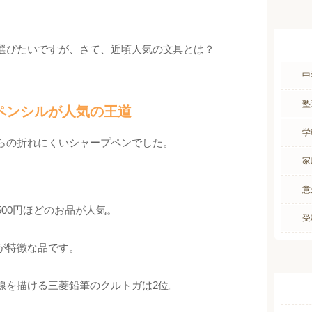
選びたいですが、さて、近頃人気の文具とは？
中
塾
ペンシルが人気の王道
学
らの折れにくいシャープペンでした。
家
意
00円ほどのお品が人気。
受
が特徴な品です。
線を描ける三菱鉛筆のクルトガは2位。