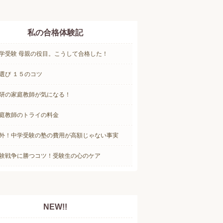
私の合格体験記
学受験 母親の役目。こうして合格した！
選び １５のコツ
研の家庭教師が気になる！
庭教師のトライの料金
外！中学受験の塾の費用が高額じゃない事実
験戦争に勝つコツ！受験生の心のケア
NEW!!